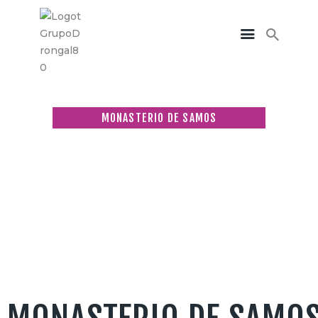
Inicio
Empresa
Servicios
Sectores
Portfolio
Contacto
MONASTERIO DE SAMOS
Home
Turismo
Monasterio de Samos